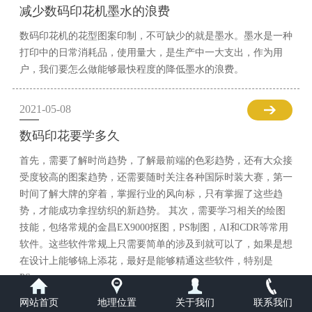
减少数码印花机墨水的浪费
数码印花机的花型图案印制，不可缺少的就是墨水。墨水是一种
打印中的日常消耗品，使用量大，是生产中一大支出，作为用
户，我们要怎么做能够最快程度的降低墨水的浪费。
2021-05-08
数码印花要学多久
首先，需要了解时尚趋势，了解最前端的色彩趋势，还有大众接
受度较高的图案趋势，还需要随时关注各种国际时装大赛，第一
时间了解大牌的穿着，掌握行业的风向标，只有掌握了这些趋
势，才能成功拿捏纺织的新趋势。 其次，需要学习相关的绘图
技能，包络常规的金昌EX9000抠图，PS制图，AI和CDR等常用
软件。这些软件常规上只需要简单的涉及到就可以了，如果是想
在设计上能够锦上添花，最好是能够精通这些软件，特别是
PS。
网站首页
地理位置
关于我们
联系我们