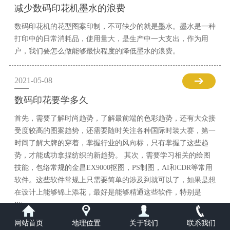
减少数码印花机墨水的浪费
数码印花机的花型图案印制，不可缺少的就是墨水。墨水是一种
打印中的日常消耗品，使用量大，是生产中一大支出，作为用
户，我们要怎么做能够最快程度的降低墨水的浪费。
2021-05-08
数码印花要学多久
首先，需要了解时尚趋势，了解最前端的色彩趋势，还有大众接
受度较高的图案趋势，还需要随时关注各种国际时装大赛，第一
时间了解大牌的穿着，掌握行业的风向标，只有掌握了这些趋
势，才能成功拿捏纺织的新趋势。 其次，需要学习相关的绘图
技能，包络常规的金昌EX9000抠图，PS制图，AI和CDR等常用
软件。这些软件常规上只需要简单的涉及到就可以了，如果是想
在设计上能够锦上添花，最好是能够精通这些软件，特别是
PS。
网站首页
地理位置
关于我们
联系我们