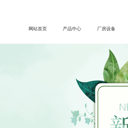
为您提供最好的产品，飞达纺织欢迎您！
网站首页
产品中心
厂房设备