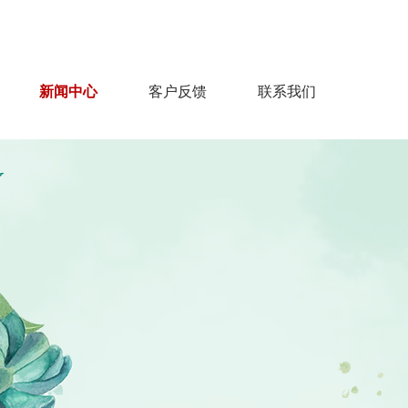
91428818@qq.com
服务热线：13706752131
新闻中心
客户反馈
联系我们