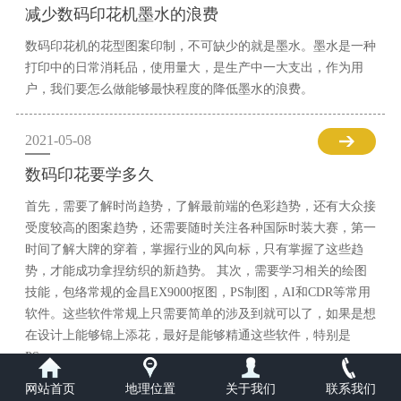
减少数码印花机墨水的浪费
数码印花机的花型图案印制，不可缺少的就是墨水。墨水是一种
打印中的日常消耗品，使用量大，是生产中一大支出，作为用
户，我们要怎么做能够最快程度的降低墨水的浪费。
2021-05-08
数码印花要学多久
首先，需要了解时尚趋势，了解最前端的色彩趋势，还有大众接
受度较高的图案趋势，还需要随时关注各种国际时装大赛，第一
时间了解大牌的穿着，掌握行业的风向标，只有掌握了这些趋
势，才能成功拿捏纺织的新趋势。 其次，需要学习相关的绘图
技能，包络常规的金昌EX9000抠图，PS制图，AI和CDR等常用
软件。这些软件常规上只需要简单的涉及到就可以了，如果是想
在设计上能够锦上添花，最好是能够精通这些软件，特别是
PS。
网站首页
地理位置
关于我们
联系我们