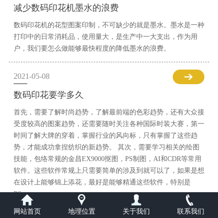
减少数码印花机墨水的浪费
数码印花机的花型图案印制，不可缺少的就是墨水。墨水是一种
打印中的日常消耗品，使用量大，是生产中一大支出，作为用
户，我们要怎么做能够最快程度的降低墨水的浪费。
2021-05-08
数码印花要学多久
首先，需要了解时尚趋势，了解最前端的色彩趋势，还有大众接
受度较高的图案趋势，还需要随时关注各种国际时装大赛，第一
时间了解大牌的穿着，掌握行业的风向标，只有掌握了这些趋
势，才能成功拿捏纺织的新趋势。 其次，需要学习相关的绘图
技能，包络常规的金昌EX9000抠图，PS制图，AI和CDR等常用
软件。这些软件常规上只需要简单的涉及到就可以了，如果是想
在设计上能够锦上添花，最好是能够精通这些软件，特别是
PS。
网站首页
地理位置
关于我们
联系我们