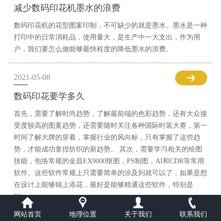
减少数码印花机墨水的浪费
数码印花机的花型图案印制，不可缺少的就是墨水。墨水是一种
打印中的日常消耗品，使用量大，是生产中一大支出，作为用
户，我们要怎么做能够最快程度的降低墨水的浪费。
2021-05-08
数码印花要学多久
首先，需要了解时尚趋势，了解最前端的色彩趋势，还有大众接
受度较高的图案趋势，还需要随时关注各种国际时装大赛，第一
时间了解大牌的穿着，掌握行业的风向标，只有掌握了这些趋
势，才能成功拿捏纺织的新趋势。 其次，需要学习相关的绘图
技能，包络常规的金昌EX9000抠图，PS制图，AI和CDR等常用
软件。这些软件常规上只需要简单的涉及到就可以了，如果是想
在设计上能够锦上添花，最好是能够精通这些软件，特别是
PS。
网站首页
地理位置
关于我们
联系我们