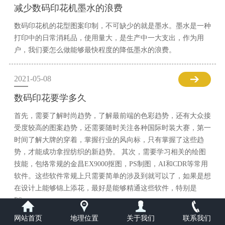
减少数码印花机墨水的浪费
数码印花机的花型图案印制，不可缺少的就是墨水。墨水是一种
打印中的日常消耗品，使用量大，是生产中一大支出，作为用
户，我们要怎么做能够最快程度的降低墨水的浪费。
2021-05-08
数码印花要学多久
首先，需要了解时尚趋势，了解最前端的色彩趋势，还有大众接
受度较高的图案趋势，还需要随时关注各种国际时装大赛，第一
时间了解大牌的穿着，掌握行业的风向标，只有掌握了这些趋
势，才能成功拿捏纺织的新趋势。 其次，需要学习相关的绘图
技能，包络常规的金昌EX9000抠图，PS制图，AI和CDR等常用
软件。这些软件常规上只需要简单的涉及到就可以了，如果是想
在设计上能够锦上添花，最好是能够精通这些软件，特别是
PS。
网站首页
地理位置
关于我们
联系我们