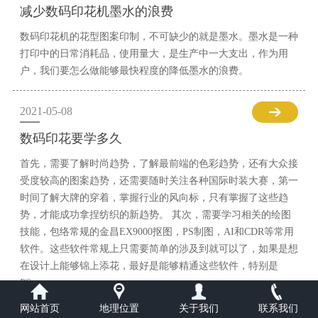
减少数码印花机墨水的浪费
数码印花机的花型图案印制，不可缺少的就是墨水。墨水是一种
打印中的日常消耗品，使用量大，是生产中一大支出，作为用
户，我们要怎么做能够最快程度的降低墨水的浪费。
2021-05-08
数码印花要学多久
首先，需要了解时尚趋势，了解最前端的色彩趋势，还有大众接
受度较高的图案趋势，还需要随时关注各种国际时装大赛，第一
时间了解大牌的穿着，掌握行业的风向标，只有掌握了这些趋
势，才能成功拿捏纺织的新趋势。 其次，需要学习相关的绘图
技能，包络常规的金昌EX9000抠图，PS制图，AI和CDR等常用
软件。这些软件常规上只需要简单的涉及到就可以了，如果是想
在设计上能够锦上添花，最好是能够精通这些软件，特别是
PS。
网站首页
地理位置
关于我们
联系我们