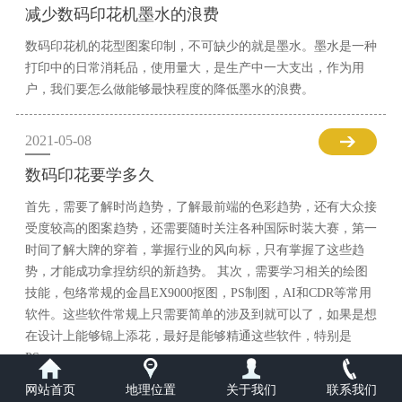
减少数码印花机墨水的浪费
数码印花机的花型图案印制，不可缺少的就是墨水。墨水是一种
打印中的日常消耗品，使用量大，是生产中一大支出，作为用
户，我们要怎么做能够最快程度的降低墨水的浪费。
2021-05-08
数码印花要学多久
首先，需要了解时尚趋势，了解最前端的色彩趋势，还有大众接
受度较高的图案趋势，还需要随时关注各种国际时装大赛，第一
时间了解大牌的穿着，掌握行业的风向标，只有掌握了这些趋
势，才能成功拿捏纺织的新趋势。 其次，需要学习相关的绘图
技能，包络常规的金昌EX9000抠图，PS制图，AI和CDR等常用
软件。这些软件常规上只需要简单的涉及到就可以了，如果是想
在设计上能够锦上添花，最好是能够精通这些软件，特别是
PS。
网站首页
地理位置
关于我们
联系我们