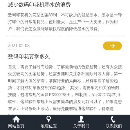
减少数码印花机墨水的浪费
数码印花机的花型图案印制，不可缺少的就是墨水。墨水是一种
打印中的日常消耗品，使用量大，是生产中一大支出，作为用
户，我们要怎么做能够最快程度的降低墨水的浪费。
2021-05-08
数码印花要学多久
首先，需要了解时尚趋势，了解最前端的色彩趋势，还有大众接
受度较高的图案趋势，还需要随时关注各种国际时装大赛，第一
时间了解大牌的穿着，掌握行业的风向标，只有掌握了这些趋
势，才能成功拿捏纺织的新趋势。 其次，需要学习相关的绘图
技能，包络常规的金昌EX9000抠图，PS制图，AI和CDR等常用
软件。这些软件常规上只需要简单的涉及到就可以了，如果是想
在设计上能够锦上添花，最好是能够精通这些软件，特别是
PS。
网站首页
地理位置
关于我们
联系我们