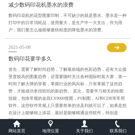
减少数码印花机墨水的浪费
数码印花机的花型图案印制，不可缺少的就是墨水。墨水是一种
打印中的日常消耗品，使用量大，是生产中一大支出，作为用
户，我们要怎么做能够最快程度的降低墨水的浪费。
2021-05-08
数码印花要学多久
首先，需要了解时尚趋势，了解最前端的色彩趋势，还有大众接
受度较高的图案趋势，还需要随时关注各种国际时装大赛，第一
时间了解大牌的穿着，掌握行业的风向标，只有掌握了这些趋
势，才能成功拿捏纺织的新趋势。 其次，需要学习相关的绘图
技能，包络常规的金昌EX9000抠图，PS制图，AI和CDR等常用
软件。这些软件常规上只需要简单的涉及到就可以了，如果是想
在设计上能够锦上添花，最好是能够精通这些软件，特别是
PS。
网站首页
地理位置
关于我们
联系我们