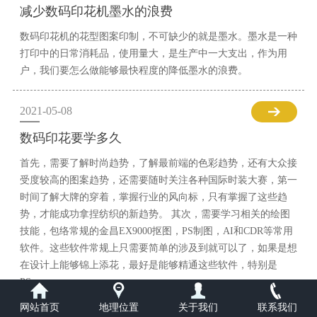
减少数码印花机墨水的浪费
数码印花机的花型图案印制，不可缺少的就是墨水。墨水是一种
打印中的日常消耗品，使用量大，是生产中一大支出，作为用
户，我们要怎么做能够最快程度的降低墨水的浪费。
2021-05-08
数码印花要学多久
首先，需要了解时尚趋势，了解最前端的色彩趋势，还有大众接
受度较高的图案趋势，还需要随时关注各种国际时装大赛，第一
时间了解大牌的穿着，掌握行业的风向标，只有掌握了这些趋
势，才能成功拿捏纺织的新趋势。 其次，需要学习相关的绘图
技能，包络常规的金昌EX9000抠图，PS制图，AI和CDR等常用
软件。这些软件常规上只需要简单的涉及到就可以了，如果是想
在设计上能够锦上添花，最好是能够精通这些软件，特别是
PS。
网站首页
地理位置
关于我们
联系我们