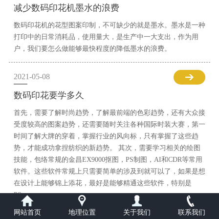
减少数码印花机墨水的浪费
数码印花机的花型图案印制，不可缺少的就是墨水。墨水是一种
打印中的日常消耗品，使用量大，是生产中一大支出，作为用
户，我们要怎么做能够最快程度的降低墨水的浪费。
2021-05-08
数码印花要学多久
首先，需要了解时尚趋势，了解最前端的色彩趋势，还有大众接
受度较高的图案趋势，还需要随时关注各种国际时装大赛，第一
时间了解大牌的穿着，掌握行业的风向标，只有掌握了这些趋
势，才能成功拿捏纺织的新趋势。 其次，需要学习相关的绘图
技能，包络常规的金昌EX9000抠图，PS制图，AI和CDR等常用
软件。这些软件常规上只需要简单的涉及到就可以了，如果是想
在设计上能够锦上添花，最好是能够精通这些软件，特别是
PS。
网站首页
地理位置
关于我们
联系我们