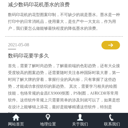
减少数码印花机墨水的浪费
数码印花机的花型图案印制，不可缺少的就是墨水。墨水是一种
打印中的日常消耗品，使用量大，是生产中一大支出，作为用
户，我们要怎么做能够最快程度的降低墨水的浪费。
2021-05-08
数码印花要学多久
首先，需要了解时尚趋势，了解最前端的色彩趋势，还有大众接
受度较高的图案趋势，还需要随时关注各种国际时装大赛，第一
时间了解大牌的穿着，掌握行业的风向标，只有掌握了这些趋
势，才能成功拿捏纺织的新趋势。 其次，需要学习相关的绘图
技能，包络常规的金昌EX9000抠图，PS制图，AI和CDR等常用
软件。这些软件常规上只需要简单的涉及到就可以了，如果是想
在设计上能够锦上添花，最好是能够精通这些软件，特别是
PS。
网站首页
地理位置
关于我们
联系我们