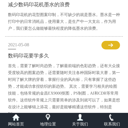
减少数码印花机墨水的浪费
数码印花机的花型图案印制，不可缺少的就是墨水。墨水是一种
打印中的日常消耗品，使用量大，是生产中一大支出，作为用
户，我们要怎么做能够最快程度的降低墨水的浪费。
2021-05-08
数码印花要学多久
首先，需要了解时尚趋势，了解最前端的色彩趋势，还有大众接
受度较高的图案趋势，还需要随时关注各种国际时装大赛，第一
时间了解大牌的穿着，掌握行业的风向标，只有掌握了这些趋
势，才能成功拿捏纺织的新趋势。 其次，需要学习相关的绘图
技能，包络常规的金昌EX9000抠图，PS制图，AI和CDR等常用
软件。这些软件常规上只需要简单的涉及到就可以了，如果是想
在设计上能够锦上添花，最好是能够精通这些软件，特别是
PS。
网站首页
地理位置
关于我们
联系我们