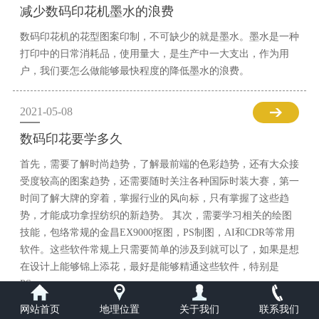
减少数码印花机墨水的浪费
数码印花机的花型图案印制，不可缺少的就是墨水。墨水是一种
打印中的日常消耗品，使用量大，是生产中一大支出，作为用
户，我们要怎么做能够最快程度的降低墨水的浪费。
2021-05-08
数码印花要学多久
首先，需要了解时尚趋势，了解最前端的色彩趋势，还有大众接
受度较高的图案趋势，还需要随时关注各种国际时装大赛，第一
时间了解大牌的穿着，掌握行业的风向标，只有掌握了这些趋
势，才能成功拿捏纺织的新趋势。 其次，需要学习相关的绘图
技能，包络常规的金昌EX9000抠图，PS制图，AI和CDR等常用
软件。这些软件常规上只需要简单的涉及到就可以了，如果是想
在设计上能够锦上添花，最好是能够精通这些软件，特别是
PS。
网站首页
地理位置
关于我们
联系我们