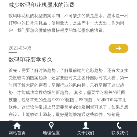
减少数码印花机墨水的浪费
数码印花机的花型图案印制，不可缺少的就是墨水。墨水是一种
打印中的日常消耗品，使用量大，是生产中一大支出，作为用
户，我们要怎么做能够最快程度的降低墨水的浪费。
2021-05-08
数码印花要学多久
首先，需要了解时尚趋势，了解最前端的色彩趋势，还有大众接
受度较高的图案趋势，还需要随时关注各种国际时装大赛，第一
时间了解大牌的穿着，掌握行业的风向标，只有掌握了这些趋
势，才能成功拿捏纺织的新趋势。 其次，需要学习相关的绘图
技能，包络常规的金昌EX9000抠图，PS制图，AI和CDR等常用
软件。这些软件常规上只需要简单的涉及到就可以了，如果是想
在设计上能够锦上添花，最好是能够精通这些软件，特别是
PS。
网站首页
地理位置
关于我们
联系我们