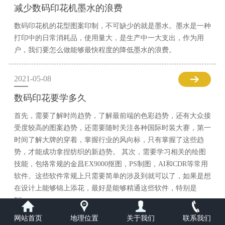
减少数码印花机墨水的浪费
数码印花机的花型图案印制，不可缺少的就是墨水。墨水是一种
打印中的日常消耗品，使用量大，是生产中一大支出，作为用
户，我们要怎么做能够最快程度的降低墨水的浪费。
2021-05-08
数码印花要学多久
首先，需要了解时尚趋势，了解最前端的色彩趋势，还有大众接
受度较高的图案趋势，还需要随时关注各种国际时装大赛，第一
时间了解大牌的穿着，掌握行业的风向标，只有掌握了这些趋
势，才能成功拿捏纺织的新趋势。 其次，需要学习相关的绘图
技能，包络常规的金昌EX9000抠图，PS制图，AI和CDR等常用
软件。这些软件常规上只需要简单的涉及到就可以了，如果是想
在设计上能够锦上添花，最好是能够精通这些软件，特别是
PS。
网站首页
地理位置
关于我们
联系我们