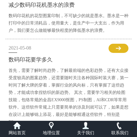
减少数码印花机墨水的浪费
数码印花机的花型图案印制，不可缺少的就是墨水。墨水是一种
打印中的日常消耗品，使用量大，是生产中一大支出，作为用
户，我们要怎么做能够最快程度的降低墨水的浪费。
2021-05-08
数码印花要学多久
首先，需要了解时尚趋势，了解最前端的色彩趋势，还有大众接
受度较高的图案趋势，还需要随时关注各种国际时装大赛，第一
时间了解大牌的穿着，掌握行业的风向标，只有掌握了这些趋
势，才能成功拿捏纺织的新趋势。 其次，需要学习相关的绘图
技能，包络常规的金昌EX9000抠图，PS制图，AI和CDR等常用
软件。这些软件常规上只需要简单的涉及到就可以了，如果是想
在设计上能够锦上添花，最好是能够精通这些软件，特别是
PS。
网站首页
地理位置
关于我们
联系我们